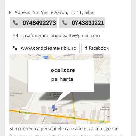
Adresa:
Str. Vasile Aaron, nr. 11, Sibiu
0748492273
0743831221
casafuneraracondoleante@gmail.com
www.condoleante-sibiu.ro
Facebook
Stim mereu ca persoanele care apeleaza la o agentie