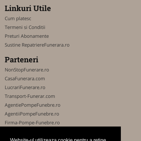
Linkuri Utile
Cum platesc
Termeni si Conditii
Preturi Abonamente
Sustine RepatriereFunerara.ro
Parteneri
NonStopFunerare.ro
CasaFunerara.com
LucrariFunerare.ro
Transport-Funerar.com
AgentiePompeFunebre.ro
AgentiiPompeFunebre.ro
Firma-Pompe-Funebre.ro
Firma-Servicii-Funerare.ro
AgentieFunerara.eu
Website-ul utilizeaza cookie pentru a reţine