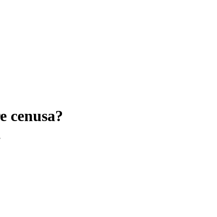
re cenusa?
?