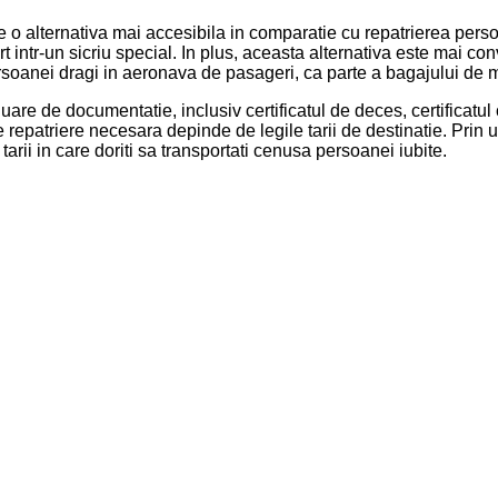
e o alternativa mai accesibila in comparatie cu repatrierea perso
rt intr-un sicriu special. In plus, aceasta alternativa este mai c
rsoanei dragi in aeronava de pasageri, ca parte a bagajului de 
uare de documentatie, inclusiv certificatul de deces, certificatul 
e repatriere necesara depinde de legile tarii de destinatie. Prin 
arii in care doriti sa transportati cenusa persoanei iubite.