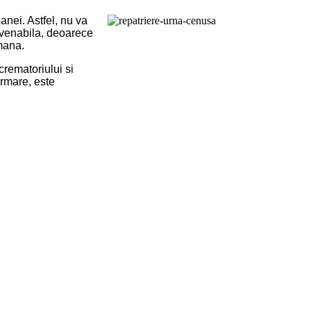
anei. Astfel, nu va
onvenabila, deoarece
mana.
crematoriului si
urmare, este