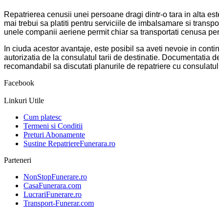
Repatrierea cenusii unei persoane dragi dintr-o tara in alta est
mai trebui sa platiti pentru serviciile de imbalsamare si transpo
unele companii aeriene permit chiar sa transportati cenusa pe
In ciuda acestor avantaje, este posibil sa aveti nevoie in contin
autorizatia de la consulatul tarii de destinatie. Documentatia d
recomandabil sa discutati planurile de repatriere cu consulatul t
Facebook
Linkuri Utile
Cum platesc
Termeni si Conditii
Preturi Abonamente
Sustine RepatriereFunerara.ro
Parteneri
NonStopFunerare.ro
CasaFunerara.com
LucrariFunerare.ro
Transport-Funerar.com