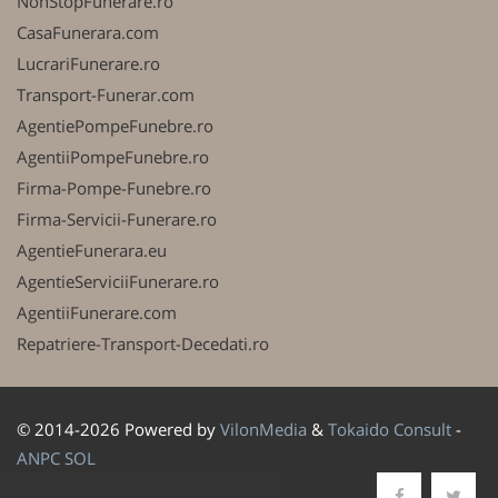
NonStopFunerare.ro
CasaFunerara.com
LucrariFunerare.ro
Transport-Funerar.com
AgentiePompeFunebre.ro
AgentiiPompeFunebre.ro
Firma-Pompe-Funebre.ro
Firma-Servicii-Funerare.ro
AgentieFunerara.eu
AgentieServiciiFunerare.ro
AgentiiFunerare.com
Repatriere-Transport-Decedati.ro
© 2014-2026 Powered by
VilonMedia
&
Tokaido Consult
-
ANPC
SOL